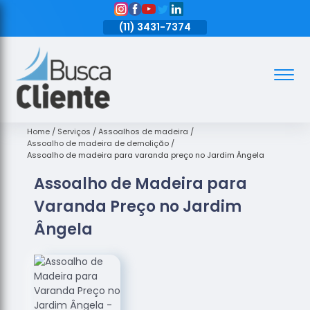
11)
3431-7374
(11)
3431-7374
(11)
3431-7374
Assoalhos
Assoalhos
de Madeira
Home
Serviços
Assoalhos de madeira
Assoalho de madeira de demolição
Decks de
Assoalho de madeira para varanda preço no Jardim Ângela
Madeira
Assoalho de Madeira para
Empresas
Varanda Preço no Jardim
de
Assoalhos
Ângela
de Madeira
Loja de
Assoalhos
Raspagem