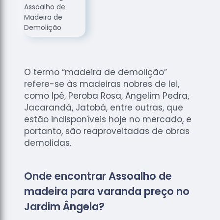
de
Assoalhos
Raspagem
de Tacos
Raspagem
de Tacos
O termo “madeira de demolição”
de
refere-se às madeiras nobres de lei,
Madeiras
como Ipê, Peroba Rosa, Angelim Pedra,
Raspagens
Jacarandá, Jatobá, entre outras, que
de Pisos
estão indisponíveis hoje no mercado, e
portanto, são reaproveitadas de obras
Tacos de
demolidas.
Madeiras
Onde encontrar Assoalho de
madeira para varanda preço no
Jardim Ângela?