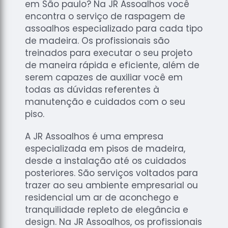
de
em São paulo? Na JR Assoalhos você
Assoalhos
encontra o serviço de raspagem de
assoalhos especializado para cada tipo
Raspagem
de madeira. Os profissionais são
de Tacos
treinados para executar o seu projeto
Raspagem
de maneira rápida e eficiente, além de
de Tacos
serem capazes de auxiliar você em
de
todas as dúvidas referentes à
Madeiras
manutenção e cuidados com o seu
Raspagens
piso.
de Pisos
A JR Assoalhos é uma empresa
Tacos de
especializada em pisos de madeira,
Madeiras
desde a instalação até os cuidados
posteriores. São serviços voltados para
trazer ao seu ambiente empresarial ou
residencial um ar de aconchego e
tranquilidade repleto de elegância e
design. Na JR Assoalhos, os profissionais