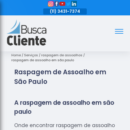
11)
3431-7374
(11)
3431-7374
(11)
3431-7374
Assoalhos
Assoalhos
de Madeira
Home
Serviços
raspagem de assoalhos
raspagem de assoalho em são paulo
Decks de
Raspagem de Assoalho em
Madeira
São Paulo
Empresas
de
Assoalhos
de Madeira
A raspagem de assoalho em são
Loja de
paulo
Assoalhos
Onde encontrar raspagem de assoalho
Raspagem