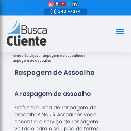
11)
3431-7374
(11)
3431-7374
(11)
3431-7374
Assoalhos
Assoalhos
de Madeira
Home
Serviços
raspagem de assoalhos
raspagem de assoalho
Decks de
Raspagem de Assoalho
Madeira
Empresas
de
A raspagem de assoalho
Assoalhos
de Madeira
Está em busca de raspagem de
Loja de
assoalho? Na JR Assoalhos você
Assoalhos
encontra o serviço de raspagem
Raspagem
voltado para o seu piso de forma