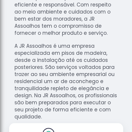
de
eficiente e responsável. Com respeito
Assoalhos
ao meio ambiente e cuidados com o
Raspagem
bem estar dos moradores, a JR
de Tacos
Assoalhos tem o compromisso de
fornecer o melhor produto e serviço.
Raspagem
de Tacos
A JR Assoalhos é uma empresa
de
especializada em pisos de madeira,
Madeiras
desde a instalação até os cuidados
Raspagens
posteriores. São serviços voltados para
de Pisos
trazer ao seu ambiente empresarial ou
Tacos de
residencial um ar de aconchego e
Madeiras
tranquilidade repleto de elegância e
design. Na JR Assoalhos, os profissionais
são bem preparados para executar o
seu projeto de forma eficiente e com
qualidade.