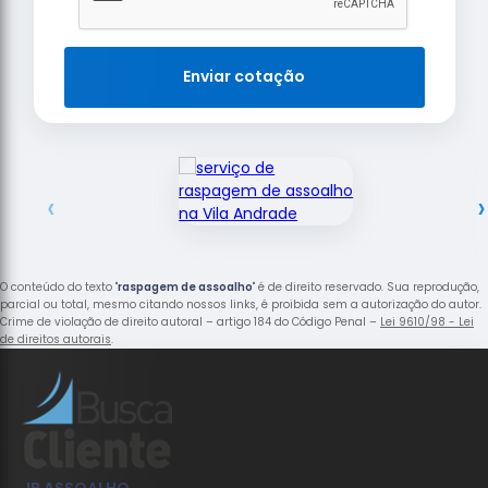
Enviar cotação
‹
›
O conteúdo do texto "
raspagem de assoalho
" é de direito reservado. Sua reprodução,
parcial ou total, mesmo citando nossos links, é proibida sem a autorização do autor.
Crime de violação de direito autoral – artigo 184 do Código Penal –
Lei 9610/98 - Lei
de direitos autorais
.
JR ASSOALHO