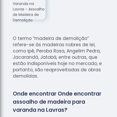
de
Assoalhos
Raspagem
de Tacos
Raspagem
de Tacos
O termo “madeira de demolição”
de
refere-se às madeiras nobres de lei,
Madeiras
como Ipê, Peroba Rosa, Angelim Pedra,
Raspagens
Jacarandá, Jatobá, entre outras, que
de Pisos
estão indisponíveis hoje no mercado, e
portanto, são reaproveitadas de obras
Tacos de
demolidas.
Madeiras
Onde encontrar Onde encontrar
assoalho de madeira para
varanda na Lavras?