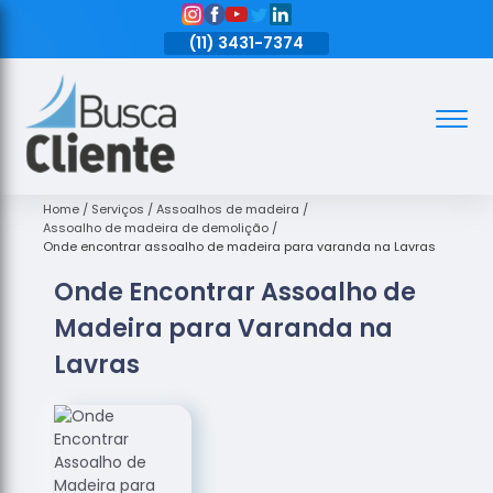
11)
3431-7374
(11)
3431-7374
(11)
3431-7374
Assoalhos
Assoalhos
de Madeira
Home
Serviços
Assoalhos de madeira
Assoalho de madeira de demolição
Decks de
Onde encontrar assoalho de madeira para varanda na Lavras
Madeira
Onde Encontrar Assoalho de
Empresas
Madeira para Varanda na
de
Assoalhos
Lavras
de Madeira
Loja de
Assoalhos
Raspagem