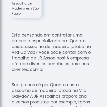
de
Assoalhos
Raspagem
de Tacos
Raspagem
de Tacos
Está pensando em contratar uma
de
empresa especializada em Quanto
Madeiras
custa assoalho de madeira jatobá na
Raspagens
Vila Galvão? Você pode contar com o
de Pisos
trabalho da JR Assoalhos! A empresa
oferece diversos benefícios aos seus
Tacos de
clientes, como:
Madeiras
Sua procura é por Quanto custa
assoalho de madeira jatobá na Vila
Galvão? A JR Assoalhos proporciona
diversos produtos, por exemplo, tacos