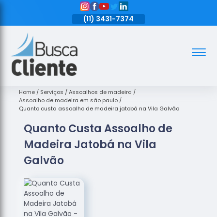
11)
3431-7374
(11)
3431-7374
(11)
3431-7374
Assoalhos
Assoalhos
de Madeira
Home
Serviços
Assoalhos de madeira
Assoalho de madeira em são paulo
Decks de
Quanto custa assoalho de madeira jatobá na Vila Galvão
Madeira
Quanto Custa Assoalho de
Empresas
Madeira Jatobá na Vila
de
Assoalhos
Galvão
de Madeira
Loja de
Assoalhos
Raspagem