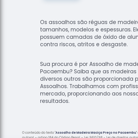
Os assoalhos são réguas de madei
tamanhos, modelos e espessuras. El
possuem camadas de óxido de alum
contra riscos, atritos e desgaste.
Sua procura é por Assoalho de mad
Pacaembu? Saiba que as madeiras Su
diversos outros são proporcionada 
Assoalhos. Trabalhamos com profiss
mercado, proporcionando aos nosso
resultados.
O conteúdo do texto "
Assoalho de Madeira Maciça Preço no Pacaembu
"
autoral – artigo 184 do Código Penal –
Lei 9610/98 - Lei de direitos auto