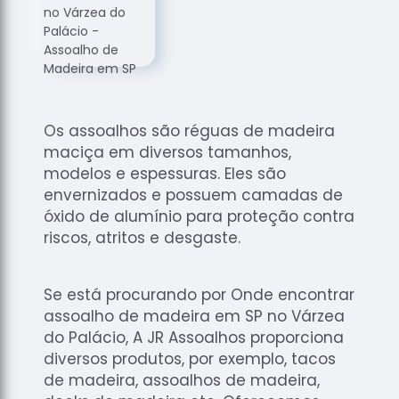
de
Assoalhos
Raspagem
de Tacos
Raspagem
de Tacos
Os assoalhos são réguas de madeira
de
maciça em diversos tamanhos,
Madeiras
modelos e espessuras. Eles são
Raspagens
envernizados e possuem camadas de
de Pisos
óxido de alumínio para proteção contra
riscos, atritos e desgaste.
Tacos de
Madeiras
Se está procurando por Onde encontrar
assoalho de madeira em SP no Várzea
do Palácio, A JR Assoalhos proporciona
diversos produtos, por exemplo, tacos
de madeira, assoalhos de madeira,