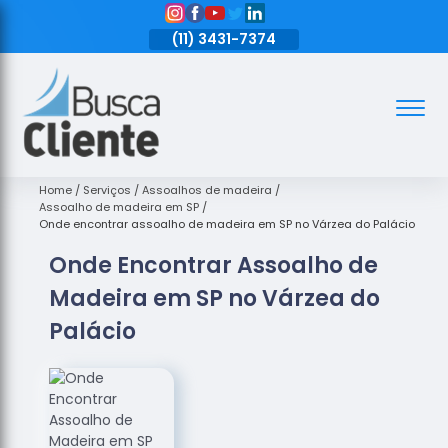
11)
3431-7374
(11)
3431-7374
(11)
3431-7374
Assoalhos
Assoalhos
de Madeira
Home
Serviços
Assoalhos de madeira
Assoalho de madeira em SP
Decks de
Onde encontrar assoalho de madeira em SP no Várzea do Palácio
Madeira
Onde Encontrar Assoalho de
Empresas
Madeira em SP no Várzea do
de
Assoalhos
Palácio
de Madeira
Loja de
Assoalhos
Raspagem