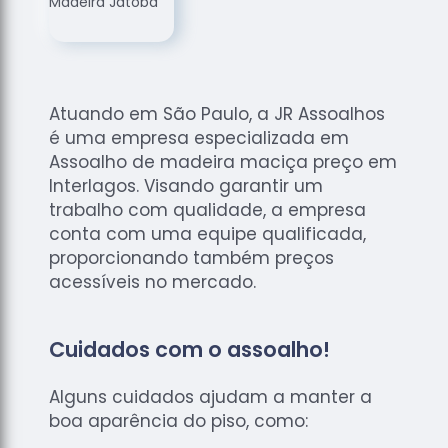
de
Assoalhos
Raspagem
de Tacos
Atuando em São Paulo, a JR Assoalhos
Raspagem
é uma empresa especializada em
de Tacos
de
Assoalho de madeira maciça preço em
Madeiras
Interlagos. Visando garantir um
trabalho com qualidade, a empresa
Raspagens
conta com uma equipe qualificada,
de Pisos
proporcionando também preços
Tacos de
acessíveis no mercado.
Madeiras
Cuidados com o assoalho!
Alguns cuidados ajudam a manter a
boa aparência do piso, como: