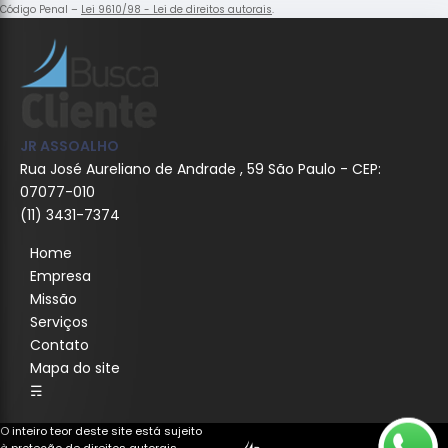
Código Penal –
Lei 9610/98 - Lei de direitos autorais
.
JR ASSOALHO
Rua José Aureliano de Andrade , 59 São Paulo - CEP:
07077-010
(11) 3431-7374
Home
Empresa
Missão
Serviços
Contato
Mapa do site
☴
O inteiro teor deste site está sujeito