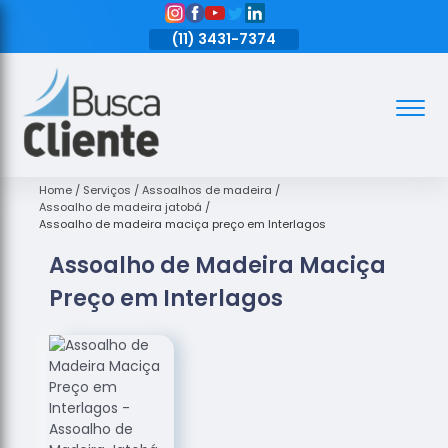
11)
3431-7374
(11)
3431-7374
(11)
3431-7374
Assoalhos
Assoalhos
de Madeira
Home
Serviços
Assoalhos de madeira
Assoalho de madeira jatobá
Decks de
Assoalho de madeira maciça preço em Interlagos
Madeira
Assoalho de Madeira Maciça
Empresas
Preço em Interlagos
de
Assoalhos
de Madeira
Loja de
Assoalhos
Raspagem