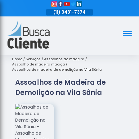
11)
3431-7374
(11)
3431-7374
(11)
3431-7374
Assoalhos
Assoalhos
de Madeira
Home
Serviços
Assoalhos de madeira
Assoalho de madeira maciça
Decks de
Assoalhos de madeira de demolição na Vila Sônia
Madeira
Assoalhos de Madeira de
Empresas
Demolição na Vila Sônia
de
Assoalhos
de Madeira
Loja de
Assoalhos
Raspagem