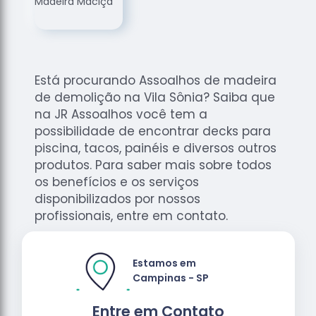
de
Assoalhos
Raspagem
de Tacos
Está procurando Assoalhos de madeira
Raspagem
de demolição na Vila Sônia? Saiba que
de Tacos
de
na JR Assoalhos você tem a
Madeiras
possibilidade de encontrar decks para
piscina, tacos, painéis e diversos outros
Raspagens
produtos. Para saber mais sobre todos
de Pisos
os benefícios e os serviços
Tacos de
disponibilizados por nossos
Madeiras
profissionais, entre em contato.
Estamos em
Campinas - SP
Entre em Contato