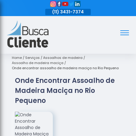
11)
3431-7374
(11)
3431-7374
(11)
3431-7374
Assoalhos
Assoalhos
de Madeira
Home
Serviços
Assoalhos de madeira
Assoalho de madeira maciça
Decks de
Onde encontrar assoalho de madeira maciça no Rio Pequeno
Madeira
Onde Encontrar Assoalho de
Empresas
Madeira Maciça no Rio
de
Assoalhos
Pequeno
de Madeira
Loja de
Assoalhos
Raspagem