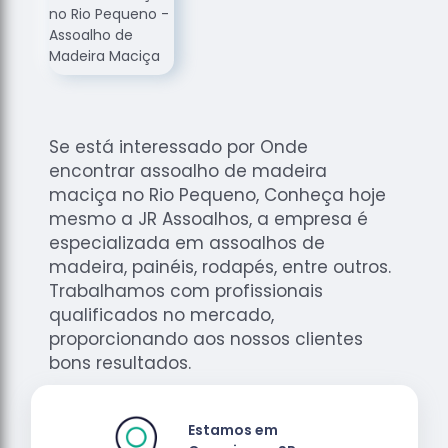
de
Assoalhos
Raspagem
de Tacos
Raspagem
de Tacos
Se está interessado por Onde
de
encontrar assoalho de madeira
Madeiras
maciça no Rio Pequeno, Conheça hoje
Raspagens
mesmo a JR Assoalhos, a empresa é
de Pisos
especializada em assoalhos de
madeira, painéis, rodapés, entre outros.
Tacos de
Trabalhamos com profissionais
Madeiras
qualificados no mercado,
proporcionando aos nossos clientes
bons resultados.
Estamos em