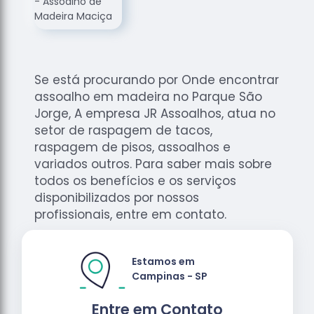
de
Assoalhos
Raspagem
de Tacos
Se está procurando por Onde encontrar
Raspagem
assoalho em madeira no Parque São
de Tacos
de
Jorge, A empresa JR Assoalhos, atua no
Madeiras
setor de raspagem de tacos,
raspagem de pisos, assoalhos e
Raspagens
variados outros. Para saber mais sobre
de Pisos
todos os benefícios e os serviços
Tacos de
disponibilizados por nossos
Madeiras
profissionais, entre em contato.
Estamos em
Campinas - SP
Entre em Contato