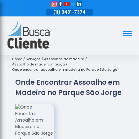
11)
3431-7374
(11)
3431-7374
(11)
3431-7374
Assoalhos
Assoalhos
de Madeira
Home
Serviços
Assoalhos de madeira
Assoalho de madeira maciça
Decks de
Onde encontrar assoalho em madeira no Parque São Jorge
Madeira
Onde Encontrar Assoalho em
Empresas
Madeira no Parque São Jorge
de
Assoalhos
de Madeira
Loja de
Assoalhos
Raspagem