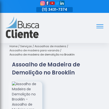
11)
3431-7374
(11)
3431-7374
(11)
3431-7374
Assoalhos
Assoalhos
de Madeira
Home
Serviços
Assoalhos de madeira
Assoalho de madeira para varanda
Decks de
Assoalho de madeira de demolição no Brooklin
Madeira
Assoalho de Madeira de
Empresas
Demolição no Brooklin
de
Assoalhos
de Madeira
Loja de
Assoalhos
Raspagem