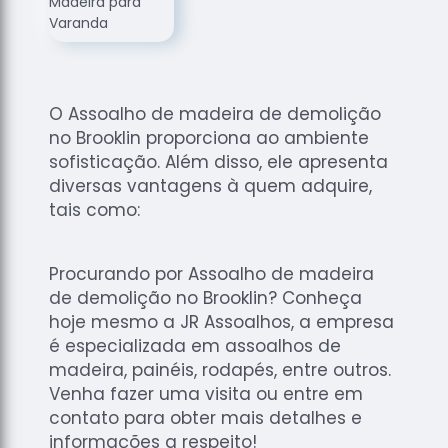
de
Assoalhos
Raspagem
de Tacos
O Assoalho de madeira de demolição
Raspagem
no Brooklin proporciona ao ambiente
de Tacos
de
sofisticação. Além disso, ele apresenta
Madeiras
diversas vantagens à quem adquire,
tais como:
Raspagens
de Pisos
Tacos de
Procurando por Assoalho de madeira
Madeiras
de demolição no Brooklin? Conheça
hoje mesmo a JR Assoalhos, a empresa
é especializada em assoalhos de
madeira, painéis, rodapés, entre outros.
Venha fazer uma visita ou entre em
contato para obter mais detalhes e
informações a respeito!