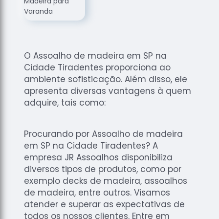
de
Assoalhos
Raspagem
de Tacos
O Assoalho de madeira em SP na
Raspagem
Cidade Tiradentes proporciona ao
de Tacos
de
ambiente sofisticação. Além disso, ele
Madeiras
apresenta diversas vantagens à quem
adquire, tais como:
Raspagens
de Pisos
Tacos de
Procurando por Assoalho de madeira
Madeiras
em SP na Cidade Tiradentes? A
empresa JR Assoalhos disponibiliza
diversos tipos de produtos, como por
exemplo decks de madeira, assoalhos
de madeira, entre outros. Visamos
atender e superar as expectativas de
todos os nossos clientes. Entre em