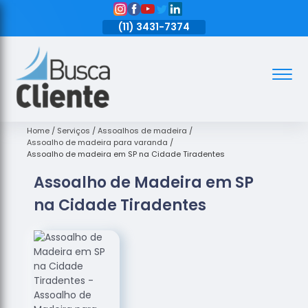
11)
3431-7374
(11)
3431-7374
(11)
3431-7374
Assoalhos
Assoalhos
de Madeira
Home
Serviços
Assoalhos de madeira
Assoalho de madeira para varanda
Decks de
Assoalho de madeira em SP na Cidade Tiradentes
Madeira
Assoalho de Madeira em SP
Empresas
na Cidade Tiradentes
de
Assoalhos
de Madeira
Loja de
Assoalhos
Raspagem