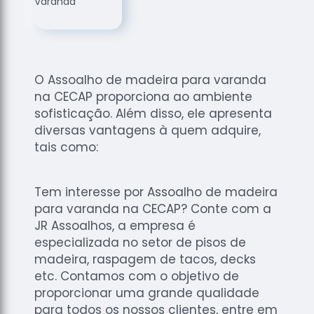
de
Assoalhos
Raspagem
de Tacos
O Assoalho de madeira para varanda
Raspagem
na CECAP proporciona ao ambiente
de Tacos
de
sofisticação. Além disso, ele apresenta
Madeiras
diversas vantagens à quem adquire,
tais como:
Raspagens
de Pisos
Tacos de
Tem interesse por Assoalho de madeira
Madeiras
para varanda na CECAP? Conte com a
JR Assoalhos, a empresa é
especializada no setor de pisos de
madeira, raspagem de tacos, decks
etc. Contamos com o objetivo de
proporcionar uma grande qualidade
para todos os nossos clientes, entre em