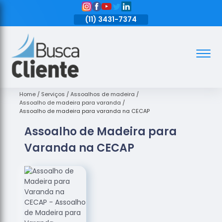
11)
3431-7374
(11)
3431-7374
(11)
3431-7374
Assoalhos
Assoalhos
de Madeira
Home
Serviços
Assoalhos de madeira
Assoalho de madeira para varanda
Decks de
Assoalho de madeira para varanda na CECAP
Madeira
Assoalho de Madeira para
Empresas
Varanda na CECAP
de
Assoalhos
de Madeira
Loja de
Assoalhos
Raspagem