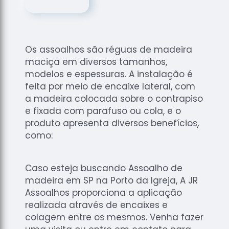
de
Assoalhos
Raspagem
de Tacos
Os assoalhos são réguas de madeira
Raspagem
maciça em diversos tamanhos,
de Tacos
modelos e espessuras. A instalação é
de
feita por meio de encaixe lateral, com
Madeiras
a madeira colocada sobre o contrapiso
e fixada com parafuso ou cola, e o
Raspagens
de Pisos
produto apresenta diversos benefícios,
como:
Tacos de
Madeiras
Caso esteja buscando Assoalho de
madeira em SP na Porto da Igreja, A JR
Assoalhos proporciona a aplicação
realizada através de encaixes e
colagem entre os mesmos. Venha fazer