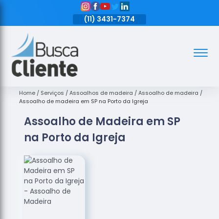
11)
3431-7374
(11)
3431-7374
(11)
3431-7374
Assoalhos
Assoalhos
de Madeira
Home
Serviços
Assoalhos de madeira
Assoalho de madeira
Assoalho de madeira em SP na Porto da Igreja
Decks de
Assoalho de Madeira em SP
Madeira
na Porto da Igreja
Empresas
de
Assoalhos
de Madeira
Loja de
Assoalhos
Raspagem