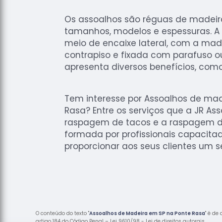
Os assoalhos são réguas de madei
tamanhos, modelos e espessuras. A i
meio de encaixe lateral, com a mad
contrapiso e fixada com parafuso ou
apresenta diversos benefícios, como
Tem interesse por Assoalhos de ma
Rasa? Entre os serviços que a JR As
raspagem de tacos e a raspagem de
formada por profissionais capacita
proporcionar aos seus clientes um 
O conteúdo do texto "
Assoalhos de Madeira em SP na Ponte Rasa
" é de
artigo 184 do Código Penal –
Lei 9610/98 - Lei de direitos autorais
.