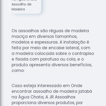
de
Assoalhos
Raspagem
de Tacos
Raspagem
Os assoalhos são réguas de madeira
de Tacos
maciça em diversos tamanhos,
de
modelos e espessuras. A instalação é
Madeiras
feita por meio de encaixe lateral, com
Raspagens
a madeira colocada sobre o contrapiso
de Pisos
e fixada com parafuso ou cola, e o
Tacos de
produto apresenta diversos benefícios,
Madeiras
como:
Caso esteja interessado em Onde
encontrar assoalho de madeira jatobá
na Água Chata, A JR Assoalhos
proporciona diversos produtos, por