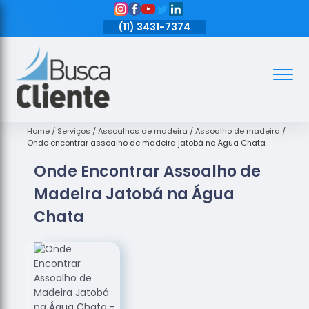
11)
3431-7374
(11)
3431-7374
(11)
3431-7374
Assoalhos
Assoalhos
de Madeira
Home
Serviços
Assoalhos de madeira
Assoalho de madeira
Onde encontrar assoalho de madeira jatobá na Água Chata
Decks de
Onde Encontrar Assoalho de
Madeira
Madeira Jatobá na Água
Empresas
de
Chata
Assoalhos
de Madeira
Loja de
Assoalhos
Raspagem