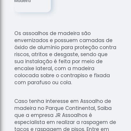
de
Assoalhos
Raspagem
de Tacos
Os assoalhos de madeira são
Raspagem
envernizados e possuem camadas de
de Tacos
de
óxido de alumínio para proteção contra
Madeiras
riscos, atritos e desgaste, sendo que
sua instalação é feita por meio de
Raspagens
encaixe lateral, com a madeira
de Pisos
colocada sobre o contrapiso e fixada
Tacos de
com parafuso ou cola.
Madeiras
Caso tenha interesse em Assoalho de
madeira no Parque Continental, Saiba
que a empresa JR Assoalhos é
especialista em realizar a raspagem de
tacos e raspagem de pisos. Entre em