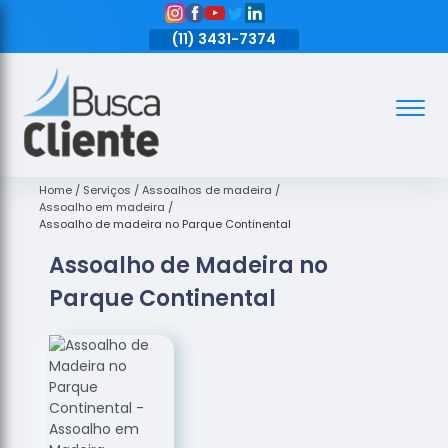
11)
3431-7374
(11)
3431-7374
(11)
3431-7374
Assoalhos
Assoalhos
de Madeira
Home
Serviços
Assoalhos de madeira
Assoalho em madeira
Decks de
Assoalho de madeira no Parque Continental
Madeira
Assoalho de Madeira no
Empresas
Parque Continental
de
Assoalhos
de Madeira
Loja de
Assoalhos
Raspagem