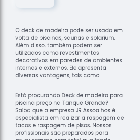
de
Assoalhos
Raspagem
de Tacos
O deck de madeira pode ser usado em
Raspagem
volta de piscinas, saunas e solarium.
de Tacos
Além disso, também podem ser
de
utilizados como revestimentos
Madeiras
decorativos em paredes de ambientes
internos e externos. Ele apresenta
Raspagens
de Pisos
diversas vantagens, tais como:
Tacos de
Madeiras
Está procurando Deck de madeira para
piscina preço na Tanque Grande?
Saiba que a empresa JR Assoalhos é
especialista em realizar a raspagem de
tacos e raspagem de pisos. Nossos
profissionais são preparados para