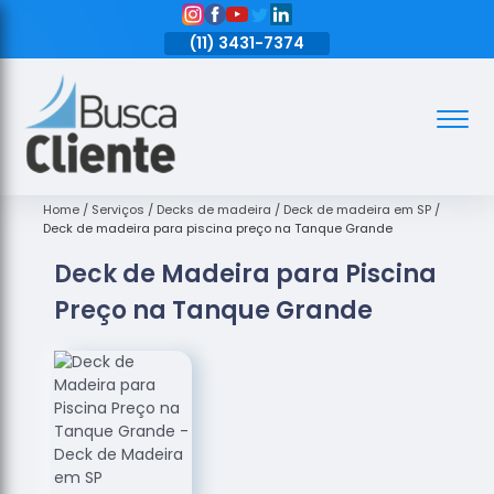
11)
3431-7374
(11)
3431-7374
(11)
3431-7374
Assoalhos
Assoalhos
de Madeira
Home
Serviços
Decks de madeira
Deck de madeira em SP
Deck de madeira para piscina preço na Tanque Grande
Decks de
Deck de Madeira para Piscina
Madeira
Preço na Tanque Grande
Empresas
de
Assoalhos
de Madeira
Loja de
Assoalhos
Raspagem