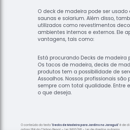
O deck de madeira pode ser usado e
saunas e solarium. Além disso, ta
utilizados como revestimentos dec
ambientes internos e externos. Ele a
vantagens, tais como:
Está procurando Decks de madeira p
Os tacos de madeira, decks de made
produtos tem a possibilidade de se
Assoalhos. Nossos profissionais são
sempre com total qualidade. Entre e
o que deseja.
O conteúdo do texto "
Decks de Madeira para Jardins no Jaraguá
" é de 
artigo 184 do Código Penal –
Lei 9610/98 - Lei de direitos autorais
.