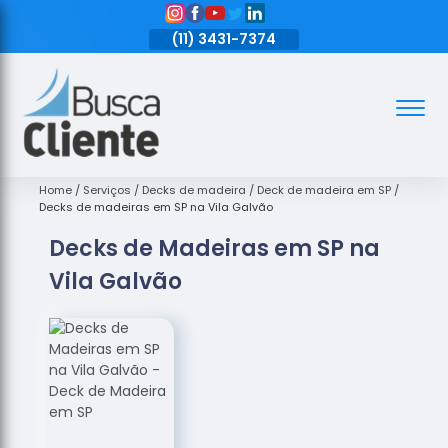
11)
3431-7374
(11)
3431-7374
(11)
3431-7374
Assoalhos
Assoalhos
de Madeira
Home
Serviços
Decks de madeira
Deck de madeira em SP
Decks de madeiras em SP na Vila Galvão
Decks de
Decks de Madeiras em SP na
Madeira
Vila Galvão
Empresas
de
Assoalhos
de Madeira
Loja de
Assoalhos
Raspagem