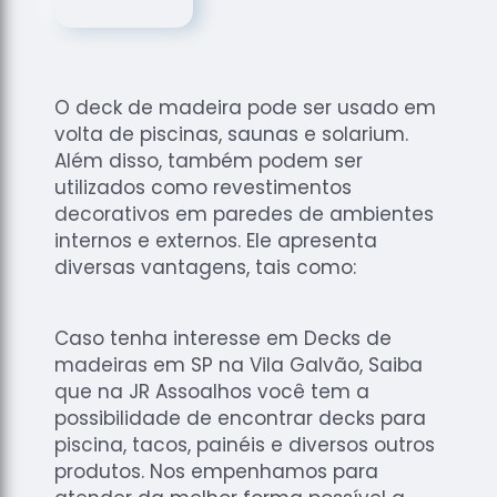
de
Assoalhos
Raspagem
de Tacos
O deck de madeira pode ser usado em
Raspagem
volta de piscinas, saunas e solarium.
de Tacos
Além disso, também podem ser
de
utilizados como revestimentos
Madeiras
decorativos em paredes de ambientes
internos e externos. Ele apresenta
Raspagens
de Pisos
diversas vantagens, tais como:
Tacos de
Madeiras
Caso tenha interesse em Decks de
madeiras em SP na Vila Galvão, Saiba
que na JR Assoalhos você tem a
possibilidade de encontrar decks para
piscina, tacos, painéis e diversos outros
produtos. Nos empenhamos para