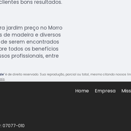
lientes bons resultados.
a jardim preço no Morro
s de madeira e diversos
e de serem encontrados
bre todos os benefícios
ssos profissionais, entre
nde
" é de direito reservado. Sua reprodução, parcial ou total, mesmo citando nossos lin
rais
.
Home
Empresa
Mis
P: 07077-010