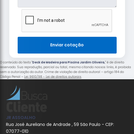
Enviar cotação
O conteúdo do texto "
Deck de Madeira para Piscina Jardim Oliveira,
" é de direito
reservado. Sua reprodução, parcial ou total, mesmo citando nossos links, é proibida
sem a autorização do autor. Crime de violação de direito autoral – artigo 184 do
Código Penal –
Lei 9610/98 - Lei de direitos autorais
.
JR ASSOALHO
Rua José Aureliano de Andrade , 59 São Paulo - CEP:
07077-010