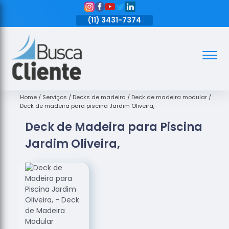
11)
3431-7374
(11)
3431-7374
(11)
3431-7374
Assoalhos
Assoalhos
de Madeira
Home
Serviços
Decks de madeira
Deck de madeira modular
Deck de madeira para piscina Jardim Oliveira,
Decks de
Deck de Madeira para Piscina
Madeira
Jardim Oliveira,
Empresas
de
Assoalhos
de Madeira
Loja de
Assoalhos
Raspagem