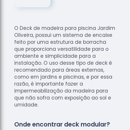
de
Assoalhos
Raspagem
de Tacos
O Deck de madeira para piscina Jardim
Raspagem
Oliveira, possui um sistema de encaixe
de Tacos
feito por uma estrutura de borracha
de
que proporciona versatilidade para o
Madeiras
ambiente e simplicidade para a
instalação. O uso desse tipo de deck é
Raspagens
de Pisos
recomendado para áreas externas,
como em jardins e piscinas, e por essa
Tacos de
razão, é importante fazer a
Madeiras
impermeabilização da madeira para
que não sofra com exposição ao sol e
umidade.
Onde encontrar deck modular?