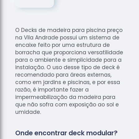
de
Assoalhos
Raspagem
de Tacos
O Decks de madeira para piscina preço
Raspagem
na Vila Andrade possui um sistema de
de Tacos
encaixe feito por uma estrutura de
de
borracha que proporciona versatilidade
Madeiras
para o ambiente e simplicidade para a
instalação. O uso desse tipo de deck é
Raspagens
de Pisos
recomendado para áreas externas,
como em jardins e piscinas, e por essa
Tacos de
razão, é importante fazer a
Madeiras
impermeabilização da madeira para
que não sofra com exposição ao sol e
umidade.
Onde encontrar deck modular?