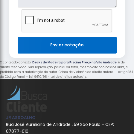
Enviar cotação
O conteúdo do texto "
Decks de Madeira para Piscina Preço na Vila Andrade
" é de
direito reservado. Sua reprodução, parcial ou total, mesmo citando nossos links, é
proibida sem a autorização do autor. Crime de violação de direito autoral – artigo 184
do Código Penal –
Lei 9610/98 - Lei de direitos autorais
.
JR ASSOALHO
Rua José Aureliano de Andrade , 59 São Paulo - CEP:
07077-010