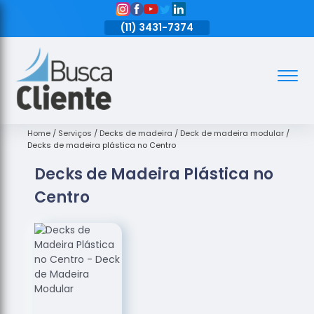
11)
3431-7374
(11)
3431-7374
(11)
3431-7374
Assoalhos
Assoalhos
de Madeira
Home
Serviços
Decks de madeira
Deck de madeira modular
Decks de madeira plástica no Centro
Decks de
Decks de Madeira Plástica no
Madeira
Centro
Empresas
de
Assoalhos
de Madeira
Loja de
Assoalhos
Raspagem