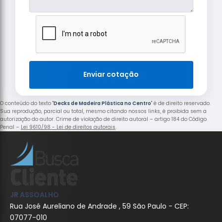
Enviar cotação
O conteúdo do texto "
Decks de Madeira Plástica no Centro
" é de direito reservado.
Sua reprodução, parcial ou total, mesmo citando nossos links, é proibida sem a
autorização do autor. Crime de violação de direito autoral – artigo 184 do Código
Penal –
Lei 9610/98 - Lei de direitos autorais
.
JR ASSOALHO
Rua José Aureliano de Andrade , 59 São Paulo - CEP:
07077-010