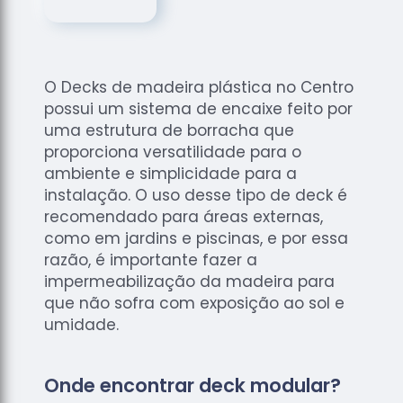
de
Assoalhos
Raspagem
de Tacos
O Decks de madeira plástica no Centro
Raspagem
possui um sistema de encaixe feito por
de Tacos
uma estrutura de borracha que
de
proporciona versatilidade para o
Madeiras
ambiente e simplicidade para a
instalação. O uso desse tipo de deck é
Raspagens
de Pisos
recomendado para áreas externas,
como em jardins e piscinas, e por essa
Tacos de
razão, é importante fazer a
Madeiras
impermeabilização da madeira para
que não sofra com exposição ao sol e
umidade.
Onde encontrar deck modular?