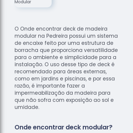
de
Assoalhos
Raspagem
de Tacos
O Onde encontrar deck de madeira
Raspagem
modular na Pedreira possui um sistema
de Tacos
de encaixe feito por uma estrutura de
de
borracha que proporciona versatilidade
Madeiras
para o ambiente e simplicidade para a
instalação. O uso desse tipo de deck é
Raspagens
de Pisos
recomendado para áreas externas,
como em jardins e piscinas, e por essa
Tacos de
razão, é importante fazer a
Madeiras
impermeabilização da madeira para
que não sofra com exposição ao sol e
umidade.
Onde encontrar deck modular?