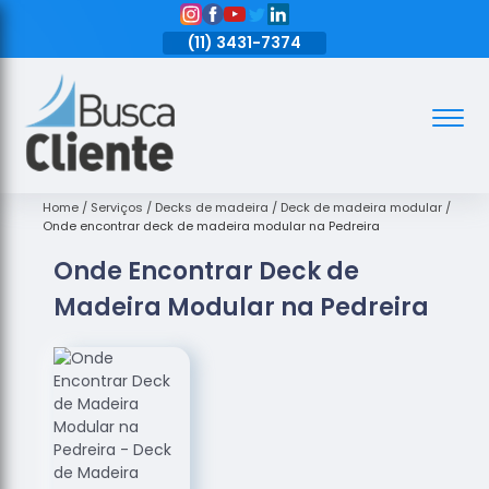
11)
3431-7374
(11)
3431-7374
(11)
3431-7374
Assoalhos
Assoalhos
de Madeira
Home
Serviços
Decks de madeira
Deck de madeira modular
Onde encontrar deck de madeira modular na Pedreira
Decks de
Onde Encontrar Deck de
Madeira
Madeira Modular na Pedreira
Empresas
de
Assoalhos
de Madeira
Loja de
Assoalhos
Raspagem