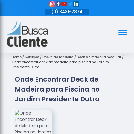
11)
3431-7374
(11)
3431-7374
(11)
3431-7374
Assoalhos
Assoalhos
de Madeira
Home
Serviços
Decks de madeira
Deck de madeira modular
Onde encontrar deck de madeira para piscina no Jardim
Decks de
Presidente Dutra
Madeira
Onde Encontrar Deck de
Empresas
Madeira para Piscina no
de
Assoalhos
Jardim Presidente Dutra
de Madeira
Loja de
Assoalhos
Raspagem