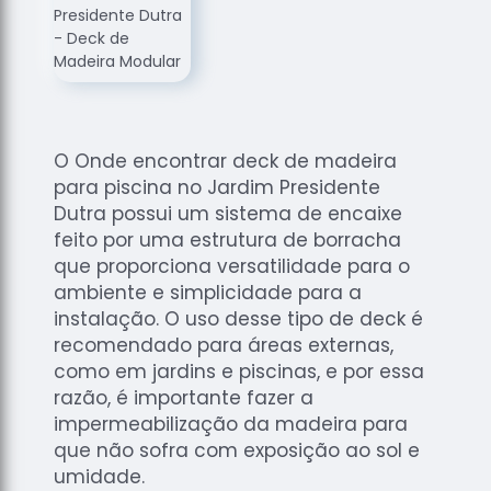
de
Assoalhos
Raspagem
de Tacos
Raspagem
de Tacos
O Onde encontrar deck de madeira
de
para piscina no Jardim Presidente
Madeiras
Dutra possui um sistema de encaixe
Raspagens
feito por uma estrutura de borracha
de Pisos
que proporciona versatilidade para o
ambiente e simplicidade para a
Tacos de
instalação. O uso desse tipo de deck é
Madeiras
recomendado para áreas externas,
como em jardins e piscinas, e por essa
razão, é importante fazer a
impermeabilização da madeira para
que não sofra com exposição ao sol e
umidade.