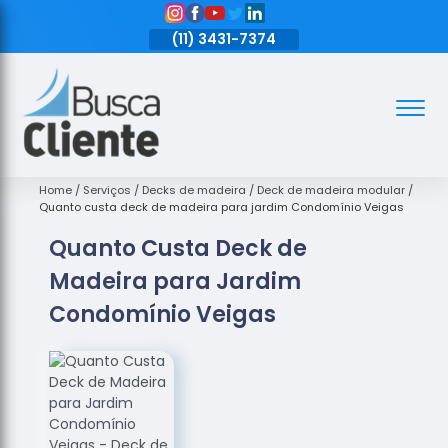
11)
3431-7374
(11)
3431-7374
(11)
3431-7374
Assoalhos
Assoalhos
de Madeira
Home
Serviços
Decks de madeira
Deck de madeira modular
Quanto custa deck de madeira para jardim Condomínio Veigas
Decks de
Quanto Custa Deck de
Madeira
Madeira para Jardim
Empresas
de
Condomínio Veigas
Assoalhos
de Madeira
Loja de
Assoalhos
Raspagem