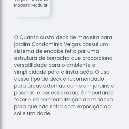
de
Assoalhos
Raspagem
de Tacos
Raspagem
O Quanto custa deck de madeira para
de Tacos
jardim Condomínio Veigas possui um
de
sistema de encaixe feito por uma
Madeiras
estrutura de borracha que proporciona
Raspagens
versatilidade para o ambiente e
de Pisos
simplicidade para a instalação. O uso
Tacos de
desse tipo de deck é recomendado
Madeiras
para áreas externas, como em jardins e
piscinas, e por essa razão, é importante
fazer a impermeabilização da madeira
para que não sofra com exposição ao
sol e umidade.