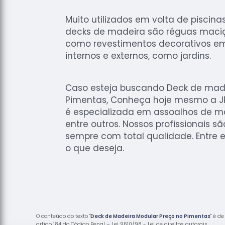
Muito utilizados em volta de piscina
decks de madeira são réguas maci
como revestimentos decorativos e
internos e externos, como jardins.
Caso esteja buscando Deck de mad
Pimentas, Conheça hoje mesmo a JR
é especializada em assoalhos de mad
entre outros. Nossos profissionais s
sempre com total qualidade. Entre e
o que deseja.
O conteúdo do texto "
Deck de Madeira Modular Preço no Pimentas
" é d
artigo 184 do Código Penal –
Lei 9610/98 - Lei de direitos autorais
.