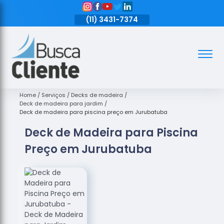
11)
3431-7374
(11)
3431-7374
(11)
3431-7374
Assoalhos
Assoalhos
de Madeira
Home
Serviços
Decks de madeira
Deck de madeira para jardim
Decks de
Deck de madeira para piscina preço em Jurubatuba
Madeira
Deck de Madeira para Piscina
Empresas
Preço em Jurubatuba
de
Assoalhos
de Madeira
Loja de
Assoalhos
Raspagem