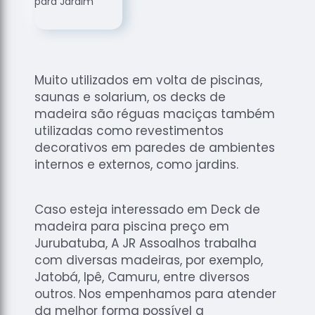
de
Assoalhos
Raspagem
de Tacos
Muito utilizados em volta de piscinas,
Raspagem
saunas e solarium, os decks de
de Tacos
de
madeira são réguas maciças também
Madeiras
utilizadas como revestimentos
decorativos em paredes de ambientes
Raspagens
internos e externos, como jardins.
de Pisos
Tacos de
Madeiras
Caso esteja interessado em Deck de
madeira para piscina preço em
Jurubatuba, A JR Assoalhos trabalha
com diversas madeiras, por exemplo,
Jatobá, Ipê, Camuru, entre diversos
outros. Nos empenhamos para atender
da melhor forma possível a