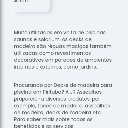
de
Assoalhos
Raspagem
de Tacos
Muito utilizados em volta de piscinas,
Raspagem
saunas e solarium, os decks de
de Tacos
de
madeira são réguas maciças também
Madeiras
utilizadas como revestimentos
decorativos em paredes de ambientes
Raspagens
internos e externos, como jardins.
de Pisos
Tacos de
Madeiras
Procurando por Decks de madeira para
piscina em Pirituba? A JR Assoalhos
proporciona diversos produtos, por
exemplo, tacos de madeira, assoalhos
de madeira, decks de madeira etc.
Para saber mais sobre todos os
benefícios e os serviços