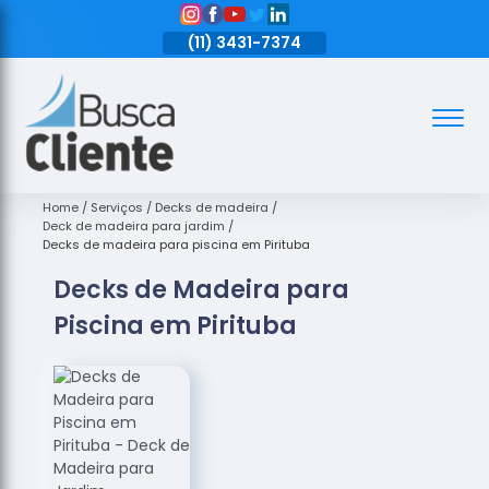
11)
3431-7374
(11)
3431-7374
(11)
3431-7374
Assoalhos
Assoalhos
de Madeira
Home
Serviços
Decks de madeira
Deck de madeira para jardim
Decks de
Decks de madeira para piscina em Pirituba
Madeira
Decks de Madeira para
Empresas
Piscina em Pirituba
de
Assoalhos
de Madeira
Loja de
Assoalhos
Raspagem