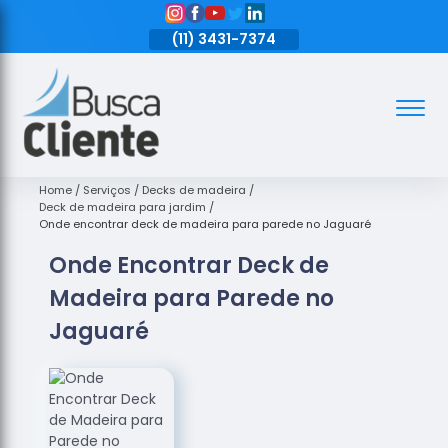
11)
3431-7374
(11)
3431-7374
(11)
3431-7374
Assoalhos
Assoalhos
de Madeira
Home
Serviços
Decks de madeira
Deck de madeira para jardim
Decks de
Onde encontrar deck de madeira para parede no Jaguaré
Madeira
Onde Encontrar Deck de
Empresas
Madeira para Parede no
de
Assoalhos
Jaguaré
de Madeira
Loja de
Assoalhos
Raspagem