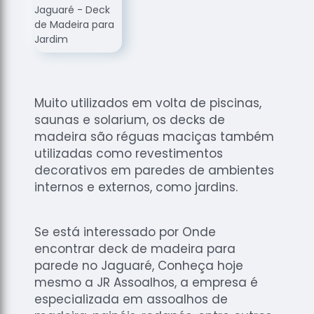
de
Assoalhos
Raspagem
de Tacos
Raspagem
de Tacos
Muito utilizados em volta de piscinas,
de
saunas e solarium, os decks de
Madeiras
madeira são réguas maciças também
Raspagens
utilizadas como revestimentos
de Pisos
decorativos em paredes de ambientes
internos e externos, como jardins.
Tacos de
Madeiras
Se está interessado por Onde
encontrar deck de madeira para
parede no Jaguaré, Conheça hoje
mesmo a JR Assoalhos, a empresa é
especializada em assoalhos de