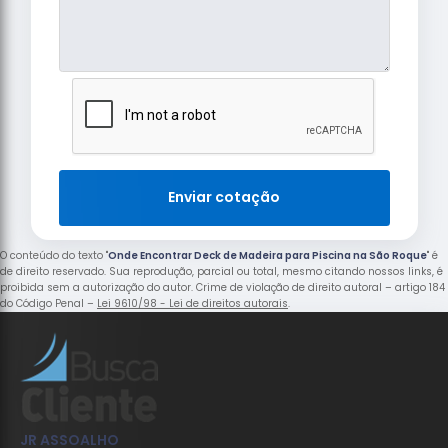
Enviar cotação
O conteúdo do texto "
Onde Encontrar Deck de Madeira para Piscina na São Roque
" é
de direito reservado. Sua reprodução, parcial ou total, mesmo citando nossos links, é
proibida sem a autorização do autor. Crime de violação de direito autoral – artigo 184
do Código Penal –
Lei 9610/98 - Lei de direitos autorais
.
JR ASSOALHO