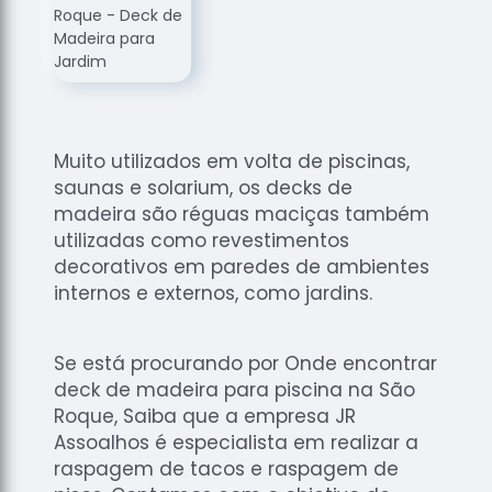
de
Assoalhos
Raspagem
de Tacos
Raspagem
de Tacos
Muito utilizados em volta de piscinas,
de
saunas e solarium, os decks de
Madeiras
madeira são réguas maciças também
Raspagens
utilizadas como revestimentos
de Pisos
decorativos em paredes de ambientes
internos e externos, como jardins.
Tacos de
Madeiras
Se está procurando por Onde encontrar
deck de madeira para piscina na São
Roque, Saiba que a empresa JR
Assoalhos é especialista em realizar a
raspagem de tacos e raspagem de