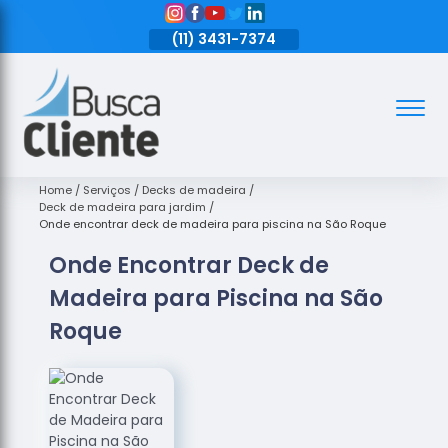
11)
3431-7374
(11)
3431-7374
(11)
3431-7374
Assoalhos
Assoalhos
de Madeira
Home
Serviços
Decks de madeira
Deck de madeira para jardim
Decks de
Onde encontrar deck de madeira para piscina na São Roque
Madeira
Onde Encontrar Deck de
Empresas
Madeira para Piscina na São
de
Assoalhos
Roque
de Madeira
Loja de
Assoalhos
Raspagem