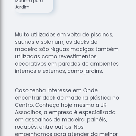
de
Assoalhos
Raspagem
de Tacos
Muito utilizados em volta de piscinas,
Raspagem
saunas e solarium, os decks de
de Tacos
de
madeira são réguas maciças também
Madeiras
utilizadas como revestimentos
decorativos em paredes de ambientes
Raspagens
internos e externos, como jardins.
de Pisos
Tacos de
Madeiras
Caso tenha interesse em Onde
encontrar deck de madeira plástica no
Centro, Conheça hoje mesmo a JR
Assoalhos, a empresa é especializada
em assoalhos de madeira, painéis,
rodapés, entre outros. Nos
empenhamos para atender da melhor