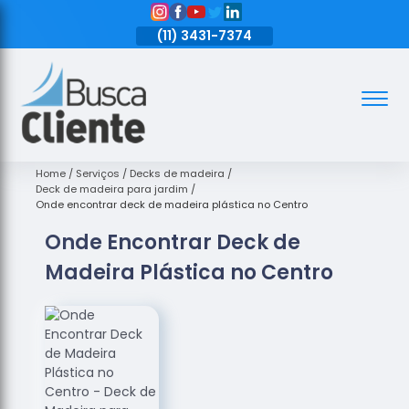
11)
3431-7374
(11)
3431-7374
(11)
3431-7374
Assoalhos
Assoalhos
de Madeira
Home
Serviços
Decks de madeira
Deck de madeira para jardim
Decks de
Onde encontrar deck de madeira plástica no Centro
Madeira
Onde Encontrar Deck de
Empresas
Madeira Plástica no Centro
de
Assoalhos
de Madeira
Loja de
Assoalhos
Raspagem