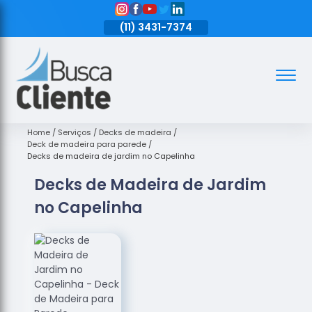
11)
3431-7374
(11)
3431-7374
(11)
3431-7374
Assoalhos
Assoalhos
de Madeira
Home
Serviços
Decks de madeira
Deck de madeira para parede
Decks de
Decks de madeira de jardim no Capelinha
Madeira
Decks de Madeira de Jardim
Empresas
no Capelinha
de
Assoalhos
de Madeira
Loja de
Assoalhos
Raspagem