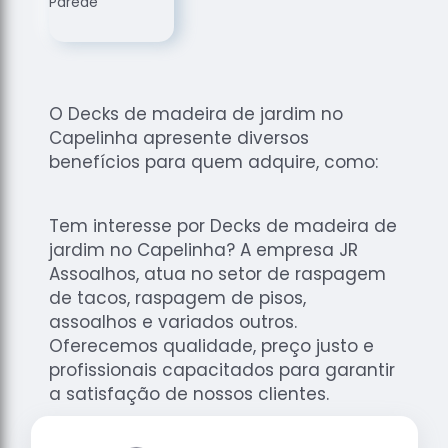
de
Assoalhos
Raspagem
de Tacos
O Decks de madeira de jardim no
Raspagem
Capelinha apresente diversos
de Tacos
de
benefícios para quem adquire, como:
Madeiras
Raspagens
Tem interesse por Decks de madeira de
de Pisos
jardim no Capelinha? A empresa JR
Tacos de
Assoalhos, atua no setor de raspagem
Madeiras
de tacos, raspagem de pisos,
assoalhos e variados outros.
Oferecemos qualidade, preço justo e
profissionais capacitados para garantir
a satisfação de nossos clientes.