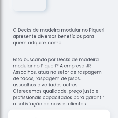
de
Assoalhos
Raspagem
de Tacos
O Decks de madeira modular no Piqueri
Raspagem
apresente diversos benefícios para
de Tacos
de
quem adquire, como:
Madeiras
Raspagens
Está buscando por Decks de madeira
de Pisos
modular no Piqueri? A empresa JR
Tacos de
Assoalhos, atua no setor de raspagem
Madeiras
de tacos, raspagem de pisos,
assoalhos e variados outros.
Oferecemos qualidade, preço justo e
profissionais capacitados para garantir
a satisfação de nossos clientes.