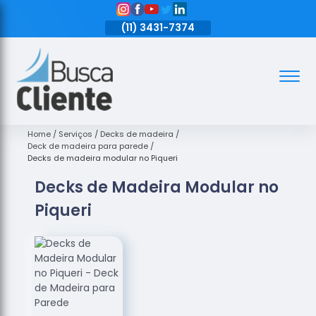
11)
3431-7374
(11)
3431-7374
(11)
3431-7374
Assoalhos
Assoalhos
de Madeira
Home
Serviços
Decks de madeira
Deck de madeira para parede
Decks de
Decks de madeira modular no Piqueri
Madeira
Decks de Madeira Modular no
Empresas
Piqueri
de
Assoalhos
de Madeira
Loja de
Assoalhos
Raspagem