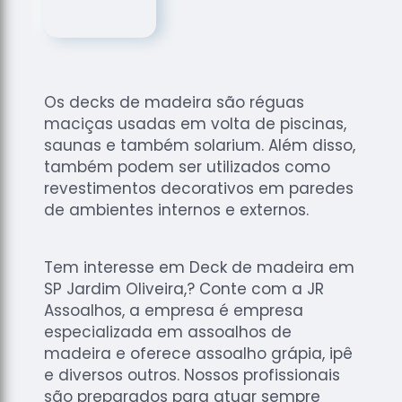
de
Assoalhos
Raspagem
de Tacos
Os decks de madeira são réguas
Raspagem
maciças usadas em volta de piscinas,
de Tacos
de
saunas e também solarium. Além disso,
Madeiras
também podem ser utilizados como
revestimentos decorativos em paredes
Raspagens
de ambientes internos e externos.
de Pisos
Tacos de
Madeiras
Tem interesse em Deck de madeira em
SP Jardim Oliveira,? Conte com a JR
Assoalhos, a empresa é empresa
especializada em assoalhos de
madeira e oferece assoalho grápia, ipê
e diversos outros. Nossos profissionais
são preparados para atuar sempre