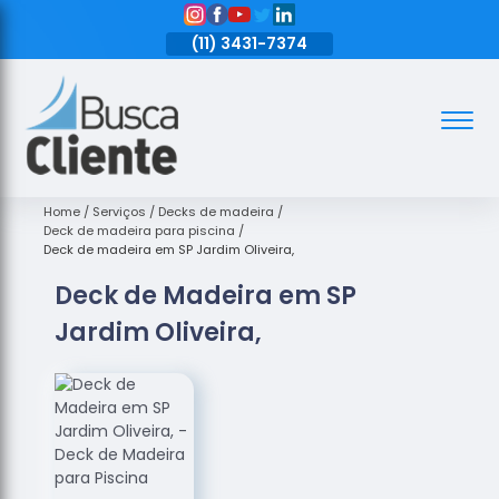
11)
3431-7374
(11)
3431-7374
(11)
3431-7374
Assoalhos
Assoalhos
de Madeira
Home
Serviços
Decks de madeira
Deck de madeira para piscina
Decks de
Deck de madeira em SP Jardim Oliveira,
Madeira
Deck de Madeira em SP
Empresas
Jardim Oliveira,
de
Assoalhos
de Madeira
Loja de
Assoalhos
Raspagem