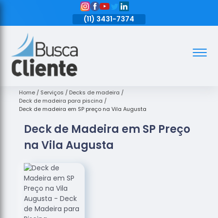
11)
3431-7374
(11)
3431-7374
(11)
3431-7374
Assoalhos
Assoalhos
de Madeira
Home
Serviços
Decks de madeira
Deck de madeira para piscina
Decks de
Deck de madeira em SP preço na Vila Augusta
Madeira
Deck de Madeira em SP Preço
Empresas
na Vila Augusta
de
Assoalhos
de Madeira
Loja de
Assoalhos
Raspagem