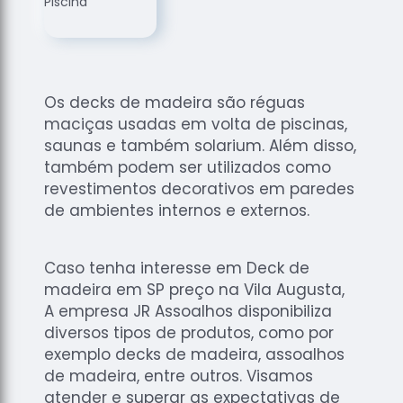
de
Assoalhos
Raspagem
de Tacos
Os decks de madeira são réguas
Raspagem
maciças usadas em volta de piscinas,
de Tacos
de
saunas e também solarium. Além disso,
Madeiras
também podem ser utilizados como
revestimentos decorativos em paredes
Raspagens
de ambientes internos e externos.
de Pisos
Tacos de
Madeiras
Caso tenha interesse em Deck de
madeira em SP preço na Vila Augusta,
A empresa JR Assoalhos disponibiliza
diversos tipos de produtos, como por
exemplo decks de madeira, assoalhos
de madeira, entre outros. Visamos
atender e superar as expectativas de