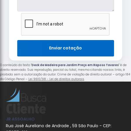
Enviar cotação
O conteúdo do texto "
Deck de Madeira para Jardim Preço em Raposo Tavares
" é de
direito reservado. Sua reprodução, parcial ou total, mesmo citando nossos links, é
proibida sem a autorização do autor. Crime de violação de direito autoral – artigo 184
do Código Penal –
Lei 9610/98 - Lei de direitos autorais
.
JR ASSOALHO
Rua José Aureliano de Andrade , 59 São Paulo - CEP: