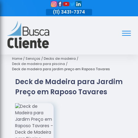
11)
3431-7374
(11)
3431-7374
(11)
3431-7374
Assoalhos
Assoalhos
de Madeira
Home
Serviços
Decks de madeira
Deck de madeira para piscina
Decks de
Deck de madeira para jardim preço em Raposo Tavares
Madeira
Deck de Madeira para Jardim
Empresas
Preço em Raposo Tavares
de
Assoalhos
de Madeira
Loja de
Assoalhos
Raspagem