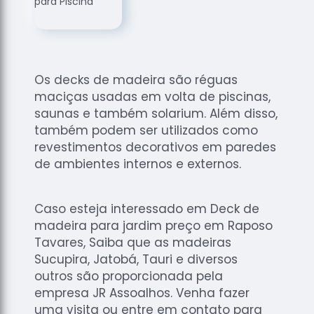
de
Assoalhos
Raspagem
de Tacos
Os decks de madeira são réguas
Raspagem
maciças usadas em volta de piscinas,
de Tacos
de
saunas e também solarium. Além disso,
Madeiras
também podem ser utilizados como
revestimentos decorativos em paredes
Raspagens
de ambientes internos e externos.
de Pisos
Tacos de
Madeiras
Caso esteja interessado em Deck de
madeira para jardim preço em Raposo
Tavares, Saiba que as madeiras
Sucupira, Jatobá, Tauri e diversos
outros são proporcionada pela
empresa JR Assoalhos. Venha fazer
uma visita ou entre em contato para