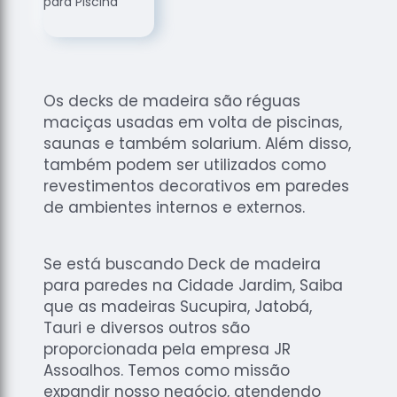
de
Assoalhos
Raspagem
de Tacos
Os decks de madeira são réguas
Raspagem
maciças usadas em volta de piscinas,
de Tacos
de
saunas e também solarium. Além disso,
Madeiras
também podem ser utilizados como
revestimentos decorativos em paredes
Raspagens
de ambientes internos e externos.
de Pisos
Tacos de
Madeiras
Se está buscando Deck de madeira
para paredes na Cidade Jardim, Saiba
que as madeiras Sucupira, Jatobá,
Tauri e diversos outros são
proporcionada pela empresa JR
Assoalhos. Temos como missão
expandir nosso negócio, atendendo