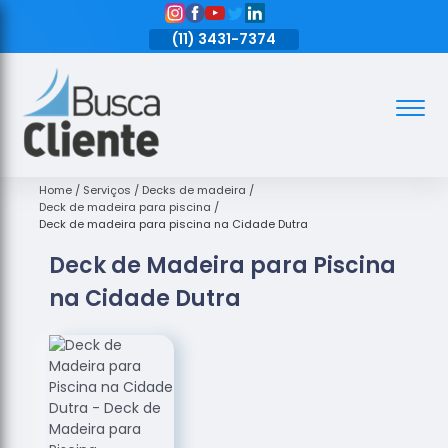
11)
3431-7374
(11)
3431-7374
(11)
3431-7374
Assoalhos
Assoalhos
de Madeira
Home
Serviços
Decks de madeira
Deck de madeira para piscina
Decks de
Deck de madeira para piscina na Cidade Dutra
Madeira
Deck de Madeira para Piscina
Empresas
na Cidade Dutra
de
Assoalhos
de Madeira
Loja de
Assoalhos
Raspagem