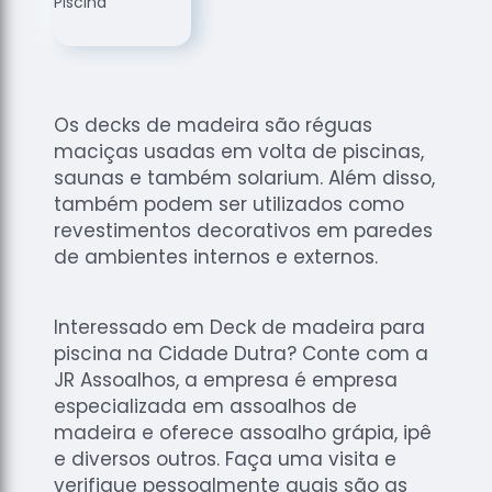
de
Assoalhos
Raspagem
de Tacos
Os decks de madeira são réguas
Raspagem
maciças usadas em volta de piscinas,
de Tacos
de
saunas e também solarium. Além disso,
Madeiras
também podem ser utilizados como
revestimentos decorativos em paredes
Raspagens
de ambientes internos e externos.
de Pisos
Tacos de
Madeiras
Interessado em Deck de madeira para
piscina na Cidade Dutra? Conte com a
JR Assoalhos, a empresa é empresa
especializada em assoalhos de
madeira e oferece assoalho grápia, ipê
e diversos outros. Faça uma visita e
verifique pessoalmente quais são as