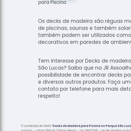
Os decks de madeira são réguas m
de piscinas, saunas e também solari
também podem ser utilizados como
decorativos em paredes de ambiente
Tem interesse por Decks de madeira
São Lucas? Saiba que na JR Assoal
possibilidade de encontrar decks par
e diversos outros produtos. Faça um
contato por telefone para mais det
respeito!
O conteúdo do texto "
Decks de Madeira para Piscina no Parque São Luc
autoral – artigo 184 do Código Penal –
Lei 9610/98 - Lei de direitos auto