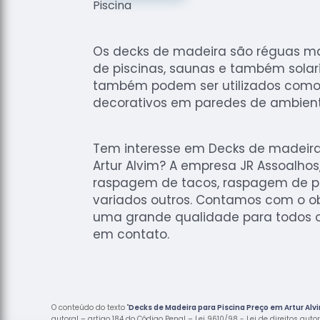
Os decks de madeira são réguas m
de piscinas, saunas e também solari
também podem ser utilizados como
decorativos em paredes de ambiente
Tem interesse em Decks de madeira
Artur Alvim? A empresa JR Assoalhos
raspagem de tacos, raspagem de pi
variados outros. Contamos com o ob
uma grande qualidade para todos os
em contato.
O conteúdo do texto "
Decks de Madeira para Piscina Preço em Artur Alv
autoral – artigo 184 do Código Penal –
Lei 9610/98 - Lei de direitos auto