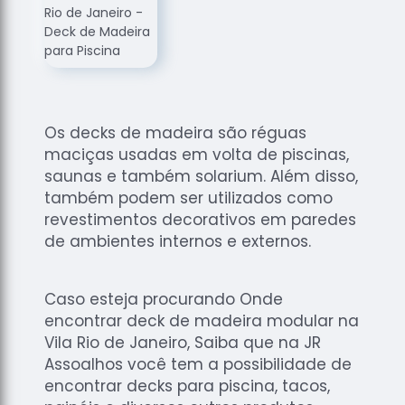
de
Assoalhos
Raspagem
de Tacos
Raspagem
de Tacos
Os decks de madeira são réguas
de
maciças usadas em volta de piscinas,
Madeiras
saunas e também solarium. Além disso,
Raspagens
também podem ser utilizados como
de Pisos
revestimentos decorativos em paredes
de ambientes internos e externos.
Tacos de
Madeiras
Caso esteja procurando Onde
encontrar deck de madeira modular na
Vila Rio de Janeiro, Saiba que na JR
Assoalhos você tem a possibilidade de
encontrar decks para piscina, tacos,