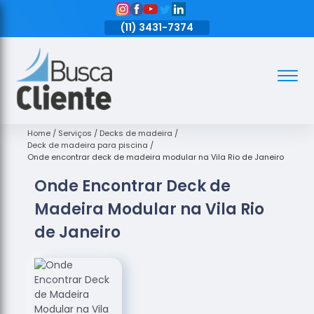
11)
3431-7374
(11)
3431-7374
(11)
3431-7374
Assoalhos
Assoalhos
de Madeira
Home
Serviços
Decks de madeira
Deck de madeira para piscina
Decks de
Onde encontrar deck de madeira modular na Vila Rio de Janeiro
Madeira
Onde Encontrar Deck de
Empresas
Madeira Modular na Vila Rio
de
Assoalhos
de Janeiro
de Madeira
Loja de
Assoalhos
Raspagem