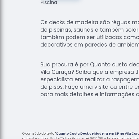
Os decks de madeira são réguas m
de piscinas, saunas e também solari
também podem ser utilizados como
decorativos em paredes de ambiente
Sua procura é por Quanto custa de
Vila Curuçá? Saiba que a empresa J
especialista em realizar a raspag
de pisos. Faça uma visita ou entre 
para mais detalhes e informações a
O conteúdo do texto "
Quanto Custa Deck de Madeira em SP na Vila Cur
autoral – artigo 184 do Código Penal –
Lei 9610/98 - Lei de direitos auto