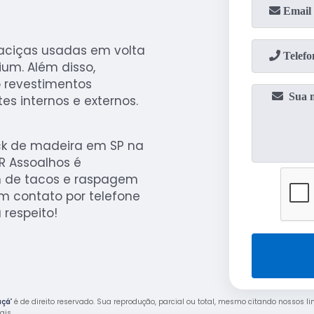
aciças usadas em volta
um. Além disso,
 revestimentos
s internos e externos.
ck de madeira em SP na
R Assoalhos é
em de tacos e raspagem
em contato por telefone
 respeito!
uçá
" é de direito reservado. Sua reprodução, parcial ou total, mesmo citando nossos li
rais
.