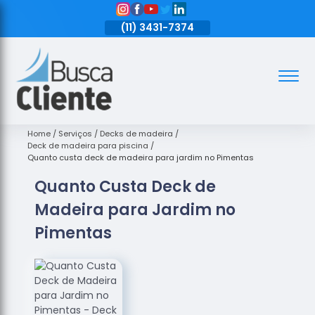
11)
3431-7374
(11)
3431-7374
(11)
3431-7374
Assoalhos
Assoalhos
de Madeira
Home
Serviços
Decks de madeira
Deck de madeira para piscina
Decks de
Quanto custa deck de madeira para jardim no Pimentas
Madeira
Quanto Custa Deck de
Empresas
Madeira para Jardim no
de
Assoalhos
Pimentas
de Madeira
Loja de
Assoalhos
Raspagem