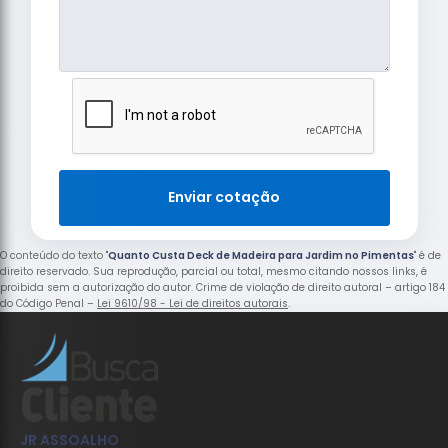
Enviar cotação
O conteúdo do texto "
Quanto Custa Deck de Madeira para Jardim no Pimentas
" é de
direito reservado. Sua reprodução, parcial ou total, mesmo citando nossos links, é
proibida sem a autorização do autor. Crime de violação de direito autoral – artigo 184
do Código Penal –
Lei 9610/98 - Lei de direitos autorais
.
JR ASSOALHO