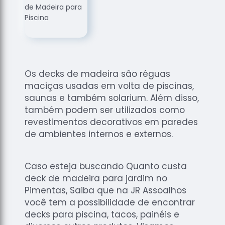
de
Assoalhos
Raspagem
de Tacos
Raspagem
de Tacos
Os decks de madeira são réguas
de
maciças usadas em volta de piscinas,
Madeiras
saunas e também solarium. Além disso,
Raspagens
também podem ser utilizados como
de Pisos
revestimentos decorativos em paredes
de ambientes internos e externos.
Tacos de
Madeiras
Caso esteja buscando Quanto custa
deck de madeira para jardim no
Pimentas, Saiba que na JR Assoalhos
você tem a possibilidade de encontrar
decks para piscina, tacos, painéis e