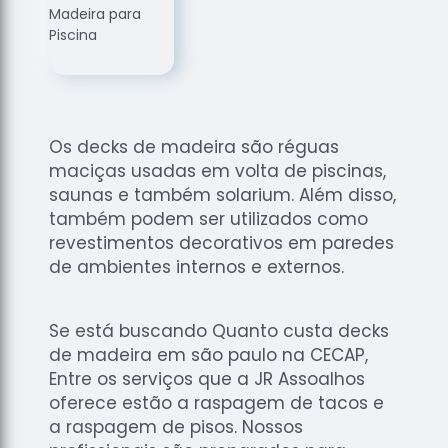
de
Assoalhos
Raspagem
de Tacos
Raspagem
de Tacos
Os decks de madeira são réguas
de
maciças usadas em volta de piscinas,
Madeiras
saunas e também solarium. Além disso,
Raspagens
também podem ser utilizados como
de Pisos
revestimentos decorativos em paredes
de ambientes internos e externos.
Tacos de
Madeiras
Se está buscando Quanto custa decks
de madeira em são paulo na CECAP,
Entre os serviços que a JR Assoalhos
oferece estão a raspagem de tacos e
a raspagem de pisos. Nossos