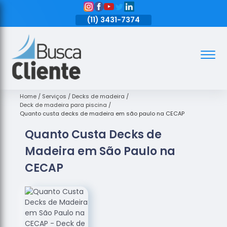
11)
3431-7374
(11)
3431-7374
(11)
3431-7374
Assoalhos
Assoalhos
de Madeira
Home
Serviços
Decks de madeira
Deck de madeira para piscina
Decks de
Quanto custa decks de madeira em são paulo na CECAP
Madeira
Quanto Custa Decks de
Empresas
Madeira em São Paulo na
de
Assoalhos
CECAP
de Madeira
Loja de
Assoalhos
Raspagem