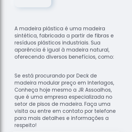
de
Assoalhos
Raspagem
de Tacos
A madeira plástica é uma madeira
Raspagem
sintética, fabricada a partir de fibras e
de Tacos
resíduos plásticos industriais. Sua
de
aparência é igual à madeira natural,
Madeiras
oferecendo diversos benefícios, como:
Raspagens
de Pisos
Se está procurando por Deck de
Tacos de
madeira modular preço em Interlagos,
Madeiras
Conheça hoje mesmo a JR Assoalhos,
que é uma empresa especializada no
setor de pisos de madeira. Faça uma
visita ou entre em contato por telefone
para mais detalhes e informações a
respeito!