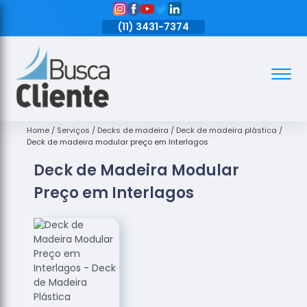
11)
3431-7374
(11)
3431-7374
(11)
3431-7374
Assoalhos
Assoalhos
de Madeira
Home
Serviços
Decks de madeira
Deck de madeira plástica
Deck de madeira modular preço em Interlagos
Decks de
Deck de Madeira Modular
Madeira
Preço em Interlagos
Empresas
de
Assoalhos
de Madeira
Loja de
Assoalhos
Raspagem