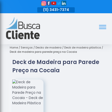
11)
3431-7374
(11)
3431-7374
(11)
3431-7374
Assoalhos
Assoalhos
de Madeira
Home
Serviços
Decks de madeira
Deck de madeira plástica
Deck de madeira para parede preço na Cocaia
Decks de
Deck de Madeira para Parede
Madeira
Preço na Cocaia
Empresas
de
Assoalhos
de Madeira
Loja de
Assoalhos
Raspagem