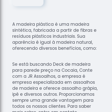
de
Assoalhos
Raspagem
de Tacos
A madeira plástica é uma madeira
Raspagem
sintética, fabricada a partir de fibras e
de Tacos
resíduos plásticos industriais. Sua
de
aparência é igual à madeira natural,
Madeiras
oferecendo diversos benefícios, como:
Raspagens
de Pisos
Se está buscando Deck de madeira
Tacos de
para parede preço na Cocaia, Conte
Madeiras
com a JR Assoalhos, a empresa é
empresa especializada em assoalhos
de madeira e oferece assoalho grápia,
ipê e diversos outros. Proporcionamos
sempre uma grande vantagem para
todos os nossos clientes. Para saber