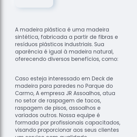
de
Assoalhos
Raspagem
de Tacos
A madeira plástica é uma madeira
Raspagem
sintética, fabricada a partir de fibras e
de Tacos
resíduos plásticos industriais. Sua
de
aparência é igual à madeira natural,
Madeiras
oferecendo diversos benefícios, como:
Raspagens
de Pisos
Caso esteja interessado em Deck de
Tacos de
madeira para paredes no Parque do
Madeiras
Carmo, A empresa JR Assoalhos, atua
no setor de raspagem de tacos,
raspagem de pisos, assoalhos e
variados outros. Nossa equipe é
formada por profissionais capacitados,
visando proporcionar aos seus clientes