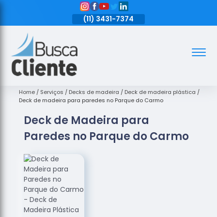
11)
3431-7374
(11)
3431-7374
(11)
3431-7374
Assoalhos
Assoalhos
de Madeira
Home
Serviços
Decks de madeira
Deck de madeira plástica
Deck de madeira para paredes no Parque do Carmo
Decks de
Deck de Madeira para
Madeira
Paredes no Parque do Carmo
Empresas
de
Assoalhos
de Madeira
Loja de
Assoalhos
Raspagem